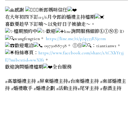
感謝
新郎媽咪信任
在大年初四下訂115/6月令郎的婚禮主持檔期
喜歡要趁早下訂唷～以免好日子被搶走～。
檔期預約中
歡迎
line詢問服務細節ⓁⒾⓃⒺ lD
wangfengtien。
https://line.me/ti/p/q533RSjerm
歡迎電洽
0973088758。 ⒾⒼ
：tiantianw1。
粉絲專頁：
https://www.facebook.com/share/1ACXhYt3j
E/?mibextid=wwXIfr
。
歡迎詢問婚禮檔期
全台服務
#高雄婚禮主持 #屏東婚禮主持#台南婚禮主持 #南部婚禮主
持 #婚禮歌手 #婚禮企劃 #活動主持#尾牙主持 #春酒主持