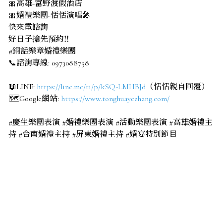
🎀高雄-富野渡假酒店
🎀婚禮樂團-恬恬演唱🎤
快來電諮詢
好日子搶先預約‼️
#銅話樂章婚禮樂團
📞諮詢專線: 0973088758
📖LINE:
https://line.me/ti/p/kSQ-LMHBJd
（恬恬親自回覆）
🗺️Google網站:
https://www.tonghuayezhang.com/
#慶生樂團表演 #婚禮樂團表演 #活動樂團表演 #高雄婚禮主
持 #台南婚禮主持 #屏東婚禮主持 #婚宴特別節目