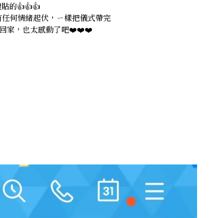
👍👍👍
有任何情緒起伏，ㄧ樣把儀式帶完
，也太感動了吧❤️❤️❤️