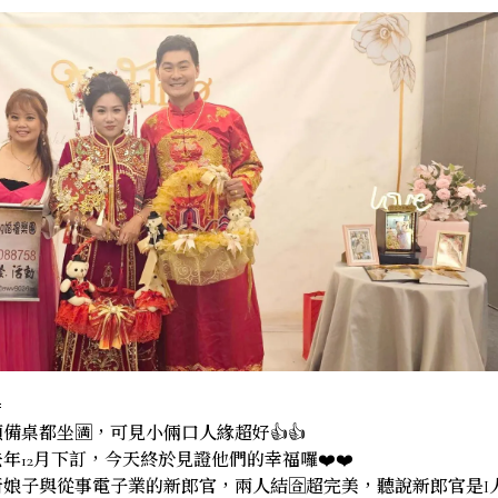

備桌都坐🈵，可見小倆口人緣超好👍👍
年12月下訂，今天終於見證他們的幸福囉❤️❤️
娘子與從事電子業的新郎官，兩人結🈴超完美，聽說新郎官是