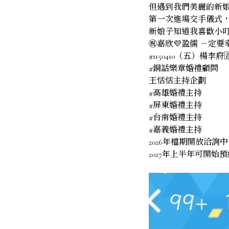
但遇到我們美麗的新娘
第一次進場交手儀式
新娘子知道我喜歡小叮
㊗️嘉欣💜盈儒 ㄧ定要
#1150410（五）楊李府
#銅話樂章婚禮顧問
王恬恬主持企劃
#高雄婚禮主持
#屏東婚禮主持
#台南婚禮主持
#嘉義婚禮主持
2026年檔期開放洽詢中
2027年上半年可開始預約