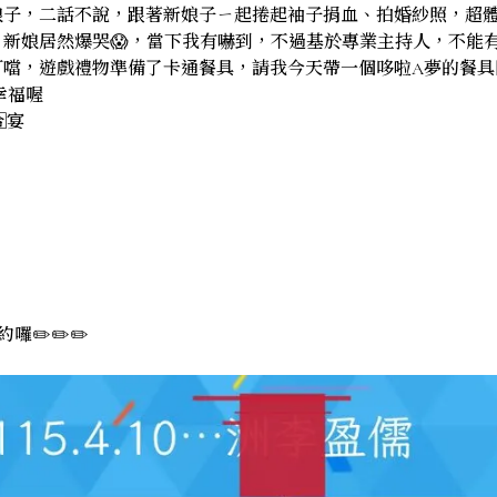
子，二話不說，跟著新娘子ㄧ起捲起袖子捐血、拍婚紗照，超體貼的
，新娘居然爆哭😱，當下我有嚇到，不過基於專業主持人，不能
噹，遊戲禮物準備了卡通餐具，請我今天帶一個哆啦A夢的餐具回家
幸福喔
🈴宴
囉✏️✏️✏️