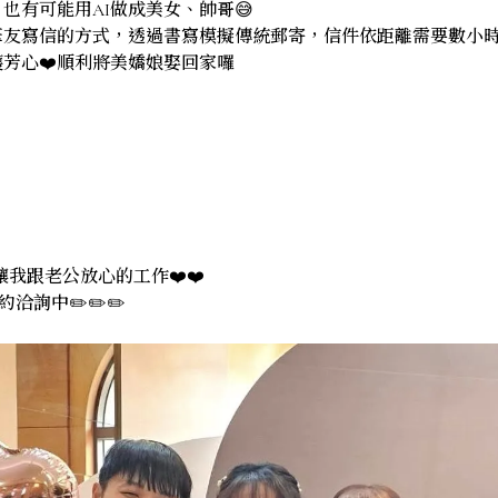
也有可能用AI做成美女、帥哥😅
筆友寫信的方式，透過書寫模擬傳統郵寄，信件依距離需要數小
芳心❤️順利將美嬌娘娶回家囉
我跟老公放心的工作❤️❤️
約洽詢中✏️✏️✏️