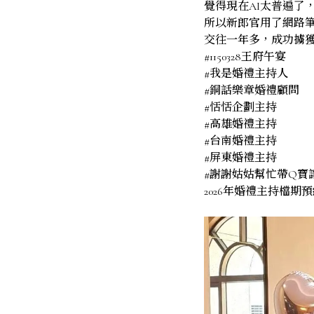
覺得現在AI太普遍了，
所以新郎官用了網路
交往一年多，成功擄獲
#1150328王府午宴
#我是婚禮主持人
#銅話樂章婚禮顧問
#恬恬企劃主持
#高雄婚禮主持
#台南婚禮主持
#屏東婚禮主持
#謝謝姑姑幫忙帶Q寶讓
2026年婚禮主持檔期預