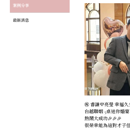
案例分享
最新消息
㊗️ 睿謙💜亮瑩 幸福久
台越聯姻 5桌迷你婚宴
熱鬧大成功🎉🎉🎉
很榮幸能為這對才子