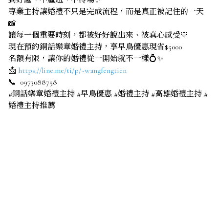
到好處、不尷尬、不冷場✨
專業主持讓婚禮不只是完成流程，而是真正被記住的一天
📸
讓每一個重要時刻，都被好好說出來、被真心感受💛
現在預約銅話樂章婚禮主持，享早鳥優惠現省$5000
名額有限，讓你的婚禮從一開始就不一樣💍✨
📩
https://line.me/ti/p/~wangfengtien
📞 0973088758
#銅話樂章婚禮主持 #早鳥優惠 #婚禮主持 #高雄婚禮主持 #
婚禮主持推薦